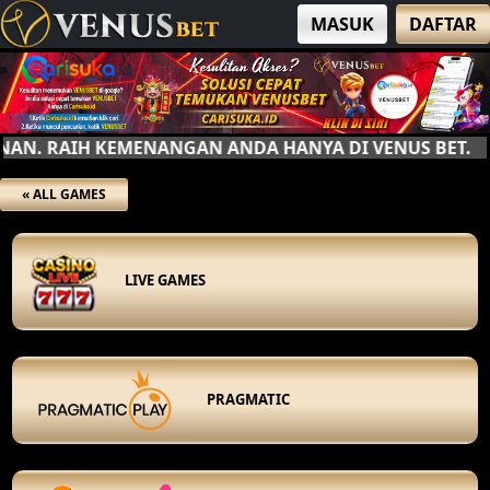
MASUK
DAFTAR
AN. RAIH KEMENANGAN ANDA HANYA DI VENUS BET.
« ALL GAMES
LIVE GAMES
PRAGMATIC