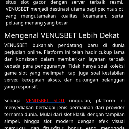
situs slot gacor dengan server terbaik resmi,
VENUSBET menjadi destinasi utama bagi pecinta slot
yang mengutamakan kualitas, keamanan, serta
peluang menang yang besar.
Mengenal VENUSBET Lebih Dekat
VENUSBET bukanlah pendatang baru di dunia
perjudian online. Platform ini telah hadir cukup lama
dan konsisten dalam memberikan layanan terbaik
kepada para penggunanya. Tidak hanya soal koleksi
game slot yang melimpah, tapi juga soal kestabilan
server, kecepatan akses, dan dukungan pelanggan
yang responsif.
Sebagai
VENUSBET SLOT
unggulan, platform ini
menyediakan berbagai jenis permainan dari provider
ternama dunia. Mulai dari slot klasik dengan tampilan
simpel, hingga slot modern dengan efek visual
memukau dan fitur-fitur bonus yang menggoda